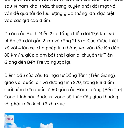
sau 14 năm khai thác, thường xuyên phải đối mặt với
vấn đề quá tải do lưu lượng giao thông lớn, đặc biệt
vào các giờ cao điểm.
Dự án cầu Rạch Miễu 2 có tổng chiều dài 17,6 km, với
phần cầu dài gần 2 km và rộng 21,5 m. Cầu được thiết
kế với 4 làn xe, cho phép lưu thông với vận tốc lên đến
80 km/h, giúp giảm bớt thời gian di chuyển từ Tiền
Giang đến Bến Tre và ngược lại.
Điểm đầu của cầu tại ngã tư Đồng Tâm (Tiền Giang),
giao với quốc lộ 1 và đường tỉnh 870, trong khi điểm
cuối nằm trên quốc lộ 60 gần cầu Hàm Luông (Bến Tre).
Công trình này được kỳ vọng sẽ thúc đẩy giao thương
và phát triển kinh tế khu vực.