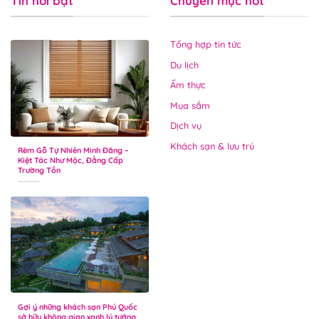
Tin nổi bật
Chuyên mục hot
Tổng hợp tin tức
Du lịch
Ẩm thực
Mua sắm
Dịch vụ
Khách sạn & lưu trú
Rèm Gỗ Tự Nhiên Minh Đăng –
Kiệt Tác Như Mộc, Đẳng Cấp
Trường Tồn
Gợi ý những khách sạn Phú Quốc
sở hữu không gian xanh lý tưởng