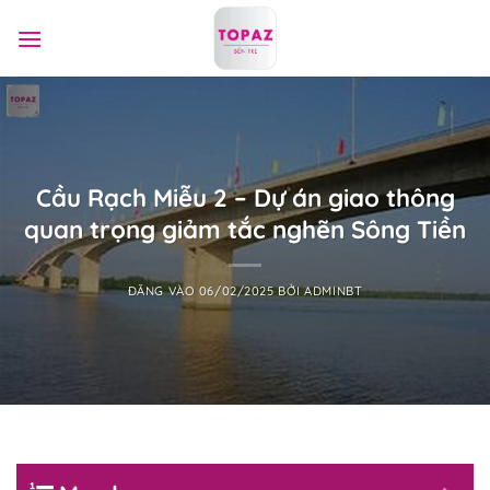
Bỏ
qua
nội
dung
Cầu Rạch Miễu 2 – Dự án giao thông
quan trọng giảm tắc nghẽn Sông Tiền
ĐĂNG VÀO
06/02/2025
BỞI
ADMINBT