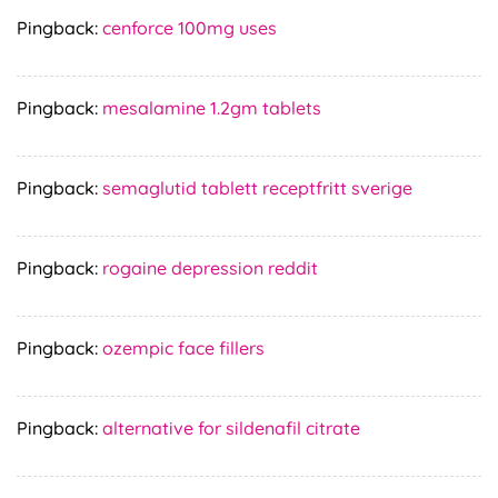
Pingback:
cenforce 100mg uses
Pingback:
mesalamine 1.2gm tablets
Pingback:
semaglutid tablett receptfritt sverige
Pingback:
rogaine depression reddit
Pingback:
ozempic face fillers
Pingback:
alternative for sildenafil citrate