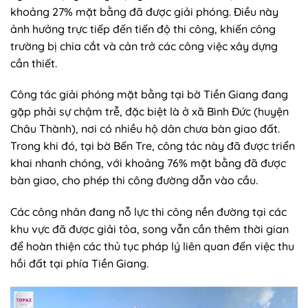
khoảng 27% mặt bằng đã được giải phóng. Điều này
ảnh hưởng trực tiếp đến tiến độ thi công, khiến công
trường bị chia cắt và cản trở các công việc xây dựng
cần thiết.
Công tác giải phóng mặt bằng tại bờ Tiền Giang đang
gặp phải sự chậm trễ, đặc biệt là ở xã Bình Đức (huyện
Châu Thành), nơi có nhiều hộ dân chưa bàn giao đất.
Trong khi đó, tại bờ Bến Tre, công tác này đã được triển
khai nhanh chóng, với khoảng 76% mặt bằng đã được
bàn giao, cho phép thi công đường dẫn vào cầu.
Các công nhân đang nỗ lực thi công nền đường tại các
khu vực đã được giải tỏa, song vẫn cần thêm thời gian
để hoàn thiện các thủ tục pháp lý liên quan đến việc thu
hồi đất tại phía Tiền Giang.