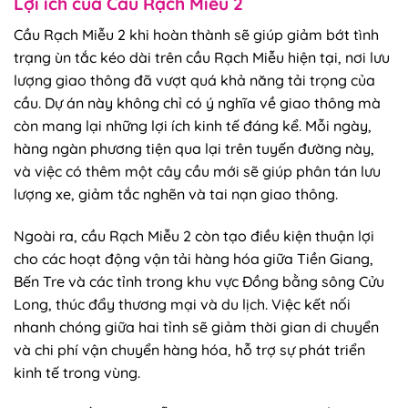
Lợi ích của Cầu Rạch Miễu 2
Cầu Rạch Miễu 2 khi hoàn thành sẽ giúp giảm bớt tình
trạng ùn tắc kéo dài trên cầu Rạch Miễu hiện tại, nơi lưu
lượng giao thông đã vượt quá khả năng tải trọng của
cầu. Dự án này không chỉ có ý nghĩa về giao thông mà
còn mang lại những lợi ích kinh tế đáng kể. Mỗi ngày,
hàng ngàn phương tiện qua lại trên tuyến đường này,
và việc có thêm một cây cầu mới sẽ giúp phân tán lưu
lượng xe, giảm tắc nghẽn và tai nạn giao thông.
Ngoài ra, cầu Rạch Miễu 2 còn tạo điều kiện thuận lợi
cho các hoạt động vận tải hàng hóa giữa Tiền Giang,
Bến Tre và các tỉnh trong khu vực Đồng bằng sông Cửu
Long, thúc đẩy thương mại và du lịch. Việc kết nối
nhanh chóng giữa hai tỉnh sẽ giảm thời gian di chuyển
và chi phí vận chuyển hàng hóa, hỗ trợ sự phát triển
kinh tế trong vùng.