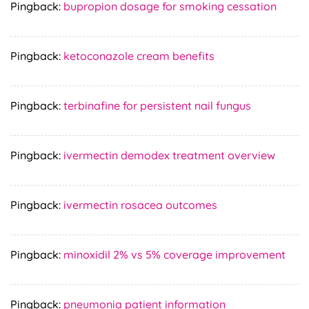
Pingback:
bupropion dosage for smoking cessation
Pingback:
ketoconazole cream benefits
Pingback:
terbinafine for persistent nail fungus
Pingback:
ivermectin demodex treatment overview
Pingback:
ivermectin rosacea outcomes
Pingback:
minoxidil 2% vs 5% coverage improvement
Pingback:
pneumonia patient information