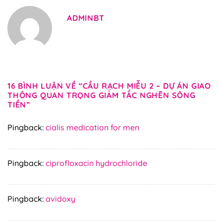
ADMINBT
16 BÌNH LUẬN VỀ “
CẦU RẠCH MIỄU 2 – DỰ ÁN GIAO
THÔNG QUAN TRỌNG GIẢM TẮC NGHẼN SÔNG
TIỀN
”
Pingback:
cialis medication for men
Pingback:
ciprofloxacin hydrochloride
Pingback:
avidoxy