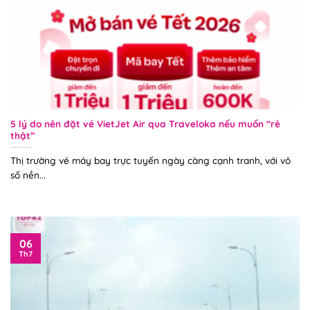
5 lý do nên đặt vé VietJet Air qua Traveloka nếu muốn “rẻ
thật”
Thị trường vé máy bay trực tuyến ngày càng cạnh tranh, với vô
số nền...
06
Th7