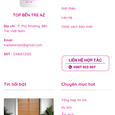
Giới thiệu
TOP BẾN TRE AZ
Liên hệ
Địa chỉ
:
P. Phú Khương, Bến
Chính sách bảo mật
Tre, Việt Nam
Email
:
topbentreaz@gmail.com
SĐT
:
0346572105
Tin nổi bật
Chuyên mục hot
Tổng hợp tin tức
Du lịch
Ẩm thực