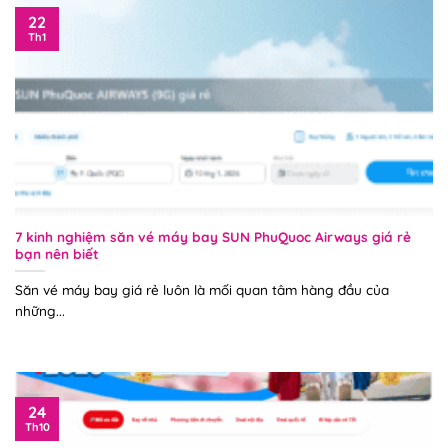
22
Th1
7 kinh nghiệm săn vé máy bay SUN PhuQuoc Airways giá rẻ
bạn nên biết
Săn vé máy bay giá rẻ luôn là mối quan tâm hàng đầu của
những...
24
Th10