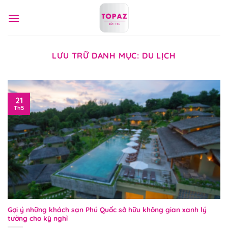
Bỏ
qua
nội
dung
LƯU TRỮ DANH MỤC:
DU LỊCH
21
Th5
Gợi ý những khách sạn Phú Quốc sở hữu không gian xanh lý
tưởng cho kỳ nghỉ