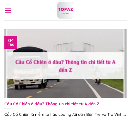
Bỏ
qua
nội
dung
04
Th5
Cầu Cổ Chiên ở đâu? Thông tin chi tiết từ A đến Z
Cầu Cổ Chiên là niềm tự hào của người dân Bến Tre và Trà Vinh....