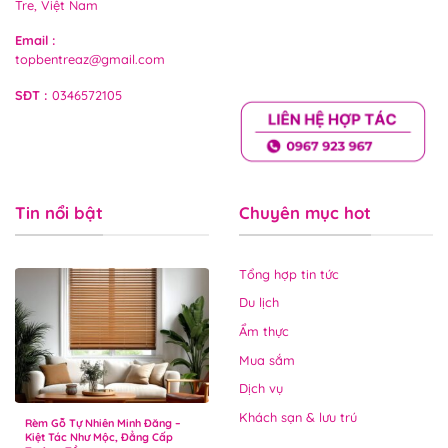
Tre, Việt Nam
Email
:
topbentreaz@gmail.com
SĐT
:
0346572105
Tin nổi bật
Chuyên mục hot
Tổng hợp tin tức
Du lịch
Ẩm thực
Mua sắm
Dịch vụ
Khách sạn & lưu trú
Rèm Gỗ Tự Nhiên Minh Đăng –
Kiệt Tác Như Mộc, Đẳng Cấp